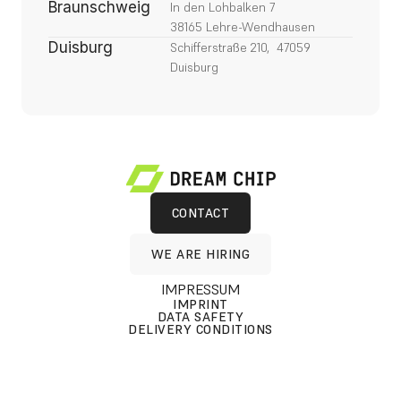
Braunschweig
In den Lohbalken 7
38165 Lehre-Wendhausen
Duisburg
Schifferstraße 210,  47059 
Duisburg
CONTACT
CONTACT
WE ARE HIRING
WE ARE HIRING
IMPRESSUM
IMPRINT
DATA SAFETY
DELIVERY CONDITIONS